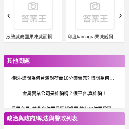
‹
›
液態威泰國果凍威而鋼哪裡買
印度kamagra果凍威爾剛用於治療男性勃起功能障礙
其他問題
棒
球-請問為何台灣對荷蘭10分鐘賣完? 請問為何台灣對荷蘭10分鐘賣完?
金屬實業公司是詐騙嗎？假平台.真詐騙！
房
屋交易- 雙北自住買房區域推薦 雙北自住買房區域推薦
政治與政府/執法與警政列表
科
技人- 該怎麼跟俄羅斯同事聊天 該怎麼跟俄羅斯同事聊天