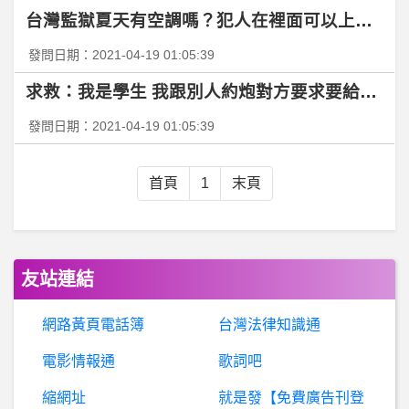
台灣監獄夏天有空調嗎？犯人在裡面可以上大學嗎
BaseballXXXX- 馬傑森 馬傑森
發問日期：2021-04-19 01:05:39
B
aseballXXXX- 大餅實驗室會在中華隊開張嗎? 大餅實驗室會在中華隊開張嗎?
求救：我是學生 我跟別人約炮對方要求要給他一
發問日期：2021-04-19 01:05:39
電腦入門- chrome 能否將彈出視窗改成分頁
棒
球- 目前能剋龍貓的是只有林威助嗎 目前能剋龍貓的是只有林威助嗎
首頁
1
末頁
BaseballXXXX- 志效 志效
美
容保養/沙龍- 想身體皮膚摸起來平滑一點 請大家推薦產品 想身體皮膚摸起來平滑一點 請大家推薦產品
友站連結
BaseballXXXX- 邦二 邦二
網路黃頁電話簿
台灣法律知識通
電影情報通
歌詞吧
BaseballXXXX- 陳重羽 陳重羽
縮網址
就是發【免費廣告刊登