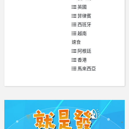
英國
菲律賓
西班牙
越南
速食
阿根廷
香港
馬來西亞