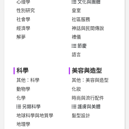
心理學
文化與團體
性別研究
皇室
社會學
社區服務
經濟學
神話與民間傳說
解夢
禮儀
節慶
語言
科學
美容與造型
其他：科學
其他：美容與造型
動物學
化妝
化學
時尚與流行配件
另類科學
護膚與美體
地球科學與地質學
髮型設計
地理學