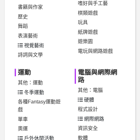
嗜好與手工藝
書籍與作家
棋類遊戲
歷史
玩具
舞蹈
紙牌遊戲
表演藝術
遊樂園
視覺藝術
電玩與網路遊戲
詩詞與文學
運動
電腦與網際網
路
其他：運動
其他：電腦
冬季運動
硬體
各種Fantasy運動遊
程式設計
戲
網際網路
單車
資訊安全
奧運
軟體
戶外休閒活動