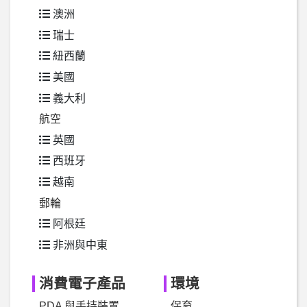
澳洲
瑞士
紐西蘭
美國
義大利
航空
英國
西班牙
越南
郵輪
阿根廷
非洲與中東
消費電子產品
環境
PDA 與手持裝置
保育