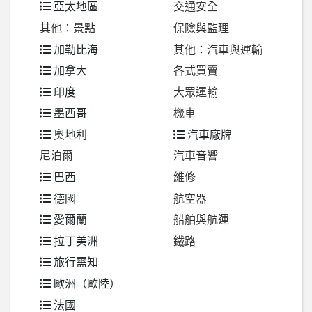
亞太地區
交通安全
其他：景點
保險與監理
加勒比海
其他：汽車與運輸
加拿大
各式買賣
印度
大眾運輸
墨西哥
機車
奧地利
汽車廠牌
尼泊爾
汽車音響
巴西
維修
德國
航空器
愛爾蘭
船舶與航運
拉丁美洲
鐵路
旅行需知
歐洲（歐陸）
法國