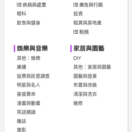
疾病與處置
廣告與行銷
眼科
投資
飲食與健身
租賃與房地產
稅捐
娛樂與音樂
家居與園藝
其他：娛樂
DIY
廣播
其他：家居與園藝
投票與民意調查
園藝與造景
明星與名人
布置與改裝
星座算命
清潔與洗衣
漫畫與動畫
維修
笑話猜謎
雜誌
電影