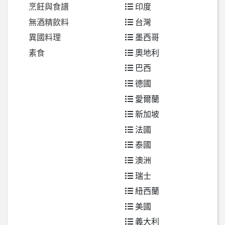
烹飪與食譜
印度
無酒精飲料
台灣
異國料理
墨西哥
素食
奧地利
巴西
德國
愛爾蘭
新加坡
法國
泰國
澳洲
瑞士
紐西蘭
美國
義大利