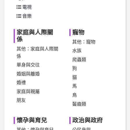
電視
音樂
家庭與人際關
寵物
係
其他：寵物
其他：家庭與人際關
水族
係
爬蟲類
單身與交往
狗
婚姻與離婚
貓
婚禮
馬
家庭與親屬
鳥
朋友
齧齒類
懷孕與育兒
政治與政府
其他：懷孕與育兒
公民參與